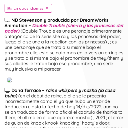
En otros idiomas
ND Stevenson y producida por DreamWorks
Animation
–
Double Trouble (she-ra y las princesas del
poder)
(
Double Trouble es une peronaje primeramente
antagónico de la serie she ra y las princesas del poder,
luego elle se une a la rebelion con las princesas
)
,
;
es
une personaje que se trata a si misme bajo el
pronombre elle, esto se nota mas en la version en ingles
y se trata a si misme bajo el pronombre de they/them y
sus aliades le tratan bajo ese pronombre, una serie
muy inclusiva a mi parecer
Dana Terrace
–
raine whispers y masha (la casa
buho)
(
en el debut de raine, a elle se le precenta
incorrectamente como el ya que hubo un error de
traduccion y asta la fecha de hoy 14/dic/2022, aun no
se ah traducido de forma oficial el capitulo de thanks to
them, el ultimo en el que aparece masha
)
, 2021
;
el error
de guion de knook knook knooking´ hooty´s door,