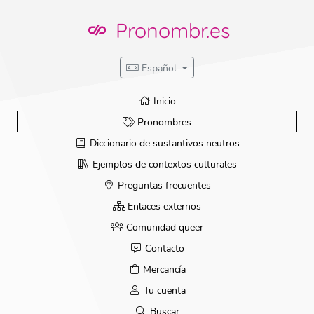
Ir
directamente
Pronombr.es
al
contenido
Español
Inicio
Pronombres
Diccionario de sustantivos neutros
Ejemplos de contextos culturales
Preguntas frecuentes
Enlaces externos
Comunidad queer
Contacto
Mercancía
Tu cuenta
Buscar