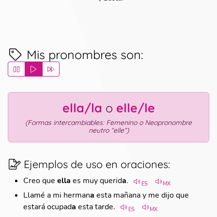
Mis pronombres son
:
ella/la
o
elle/le
(
Formas intercambiables: Femenino o Neopronombre
neutro “elle“
)
Ejemplos de uso en oraciones
:
Creo que
ella
es muy querid
a
.
ES
MX
Llamé a mi herman
a
esta mañana y me dijo que
estará ocupad
a
esta tarde.
ES
MX