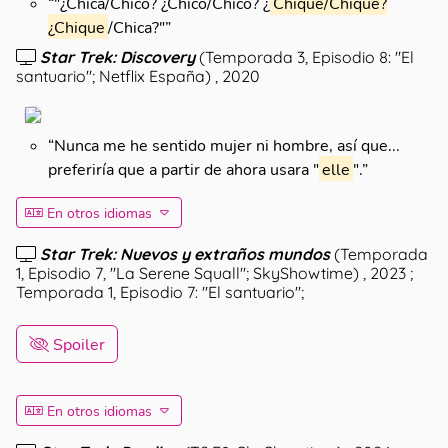
“
"¿Chica/Chico? ¿Chico/Chico? ¿
Chique/Chique?
¿Chique
/Chica?"
”
Star Trek: Discovery
(
Temporada 3, Episodio 8: "El
santuario"; Netflix España
)
, 2020
“
Nunca me he sentido mujer ni hombre, así que...
preferiría que a partir de ahora usara "
elle
".
”
En otros idiomas
Star Trek: Nuevos y extraños mundos
(
Temporada
1, Episodio 7, "La Serene Squall"; SkyShowtime
)
, 2023
;
Temporada 1, Episodio 7: "El santuario";
Spoiler
En otros idiomas