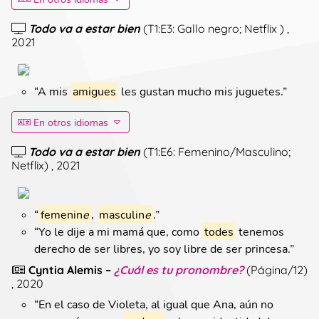
Todo va a estar bien
(
T1:E3: Gallo negro; Netflix
)
,
2021
“
A mis
amigues
les gustan mucho mis juguetes.
”
En otros idiomas
Todo va a estar bien
(
T1:E6: Femenino/Masculino;
Netflix
)
, 2021
“
femenin
e
,
masculin
e
.
”
“
Yo le dije a mi mamá que, como
todes
tenemos
derecho de ser libres, yo soy libre de ser princesa.
”
Cyntia Alemis
–
¿Cuál es tu pronombre?
(
Página/12
)
, 2020
“
En el caso de Violeta, al igual que Ana, aún no