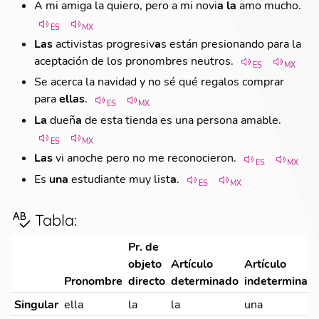
A mi amiga la quiero, pero a mi novi
a
la
amo mucho.
ES
MX
Las
activistas progresiv
a
s están presionando para la
aceptación de los pronombres neutros.
ES
MX
Se acerca la navidad y no sé qué regalos comprar
para
ellas
.
ES
MX
La
dueñ
a
de esta tienda es una persona amable.
ES
MX
Las
vi anoche pero no me reconocieron.
ES
MX
Es
una
estudiante muy list
a
.
ES
MX
Tabla
:
Pr. de
objeto
Artículo
Artículo
Pronombre
directo
determinado
indeterminad
Singular
ella
la
la
una