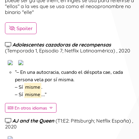
puede ser ya que them, en ingles se usa para referirse a
"ellos" a la ves que se usa como el neoopronombre no
binario "elle"
Spoiler
Adolescentes cazadoras de recompensas
(
Temporada 1, Episodio 7; Netflix Latinoamérica
)
, 2020
“
– En una autocracia, cuando el déspota cae, cada
persona vela por sí misma.
– Sí
misme
.
– Sí
misme
...
”
En otros idiomas
AJ and the Queen
(
T1:E2: Pittsburgh; Netflix España
)
,
2020