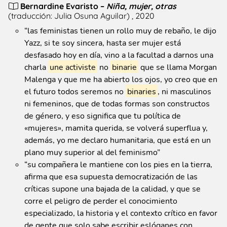
Bernardine Evaristo
–
Niña, mujer, otras
(
traducción: Julia Osuna Aguilar
)
, 2020
“
las feministas tienen un rollo muy de rebaño, le dijo
Yazz, si te soy sincera, hasta ser mujer está
desfasado hoy en día, vino a la facultad a darnos una
charla
une activiste
no
binarie
que se llama Morgan
Malenga y que me ha abierto los ojos, yo creo que en
el futuro todos seremos no
binaries
, ni masculinos
ni femeninos, que de todas formas son constructos
de género, y eso significa que tu política de
«mujeres», mamita querida, se volverá superflua y,
además, yo me declaro humanitaria, que está en un
plano muy superior al del feminismo
”
“
su compañera le mantiene con los pies en la tierra,
afirma que esa supuesta democratización de las
críticas supone una bajada de la calidad, y que se
corre el peligro de perder el conocimiento
especializado, la historia y el contexto crítico en favor
de gente que solo sabe escribir eslóganes con