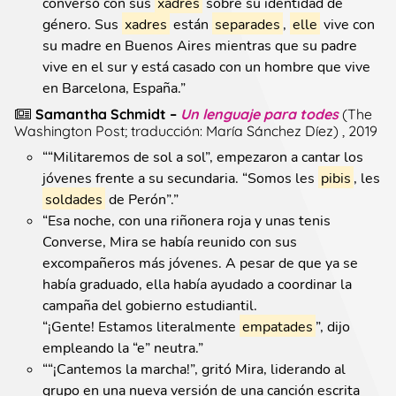
conversó con sus
xadres
sobre su identidad de
género. Sus
xadres
están
separades
,
elle
vive con
su madre en Buenos Aires mientras que su padre
vive en el sur y está casado con un hombre que vive
en Barcelona, España.
”
Samantha Schmidt
–
Un lenguaje para todes
(
The
Washington Post; traducción: María Sánchez Díez
)
, 2019
“
“Militaremos de sol a sol”, empezaron a cantar los
jóvenes frente a su secundaria. “Somos les
pibis
, les
soldades
de Perón”.
”
“
Esa noche, con una riñonera roja y unas tenis
Converse, Mira se había reunido con sus
excompañeros más jóvenes. A pesar de que ya se
había graduado, ella había ayudado a coordinar la
campaña del gobierno estudiantil.
“¡Gente! Estamos literalmente
empatades
”, dijo
empleando la “e” neutra.
”
“
“¡Cantemos la marcha!”, gritó Mira, liderando al
grupo en una nueva versión de una canción escrita