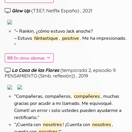
Glow Up
(
T3:E7; Netflix España
)
, 2021
“
– Rankin, ¿cómo estuvo Jack anoche?
– Estuvo
fántastique
,
positive
. Me ha impresionado.
”
En otros idiomas
La Casa de las Flores
(
temporada 2, episodio 9:
PENSAMIENTO (Símb. reflexión)
)
, 2019
“
Compañeras, compañeros,
compañeres
, muchas
gracias por acudir a mi llamado. Me equivoqué.
Cometí un error i solo ustedes pueden ayudarme a
rectificarlo.
”
“
¡Cuenta con
nosotres
! ¡Cuenta con
nosotres
,
cuenta con
nosotres
!
”