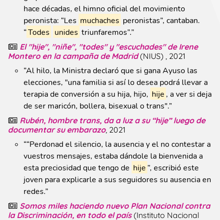
hace décadas, el himno oficial del movimiento
peronista: “Les
muchaches
peronistas”, cantaban.
“
Todes
unides
triunfaremos”.
”
El "hije", "niñe", "todes" y "escuchades" de Irene
Montero en la campaña de Madrid
(
NIUS
)
, 2021
“
Al hilo, la Ministra declaró que si gana Ayuso las
elecciones, "una familia si así lo desea podrá llevar a
terapia de conversión a su hija, hijo,
hije
, a ver si deja
de ser maricón, bollera, bisexual o trans".
”
Rubén, hombre trans, da a luz a su “hije” luego de
documentar su embarazo
, 2021
“
“Perdonad el silencio, la ausencia y el no contestar a
vuestros mensajes, estaba dándole la bienvenida a
esta preciosidad que tengo de
hije
”, escribió este
joven para explicarle a sus seguidores su ausencia en
redes.
”
Somos miles haciendo nuevo Plan Nacional contra
la Discriminación, en todo el país
(
Instituto Nacional