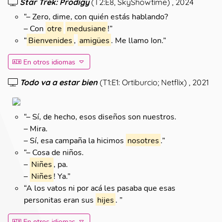
Star Trek: Prodigy
(
T2:E8, SkyShowtime
)
, 2024
“
– Zero, dime, con quién estás hablando?
– Con
otre
medusiane
!
”
“
Bienvenides
,
amigües
. Me llamo Ion.
”
En otros idiomas
Todo va a estar bien
(
T1:E1: Ortiburcio; Netflix
)
, 2021
“
– Sí, de hecho, esos diseños son nuestros.
– Mira.
– Sí, esa campaña la hicimos
nosotres
.
”
“
– Cosa de niños.
–
Niñes
, pa.
–
Niñes
! Ya.
”
“
A los vatos ni por acá les pasaba que esas
personitas eran sus
hijes
.
”
En otros idiomas