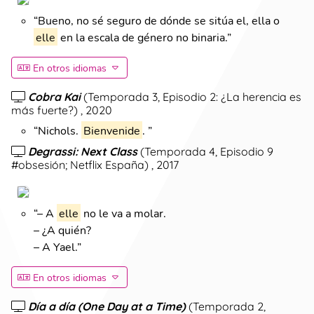
“
Bueno, no sé seguro de dónde se sitúa el, ella o
elle
en la escala de género no binaria.
”
En otros idiomas
Cobra Kai
(
Temporada 3, Episodio 2: ¿La herencia es
más fuerte?
)
, 2020
“
Nichols.
Bienvenide
.
”
Degrassi: Next Class
(
Temporada 4, Episodio 9
#obsesión; Netflix España
)
, 2017
“
– A
elle
no le va a molar.
– ¿A quién?
– A Yael.
”
En otros idiomas
Día a día (One Day at a Time)
(
Temporada 2,