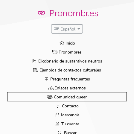
Ir
directamente
Pronombr.es
al
contenido
Español
Inicio
Pronombres
Diccionario de sustantivos neutros
Ejemplos de contextos culturales
Preguntas frecuentes
Enlaces externos
Comunidad queer
Contacto
Mercancía
Tu cuenta
Buscar