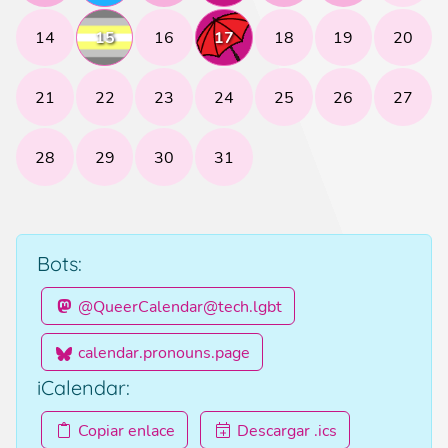
14
15
16
17
18
19
20
21
22
23
24
25
26
27
28
29
30
31
Bots:
@
QueerCalendar@tech.lgbt
calendar.pronouns.page
iCalendar:
Copiar enlace
Descargar .ics