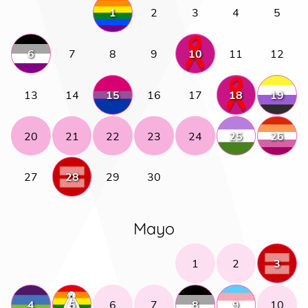
1
2
3
4
5
6
7
8
9
10
11
12
13
14
15
16
17
18
19
20
21
22
23
24
25
26
27
28
29
30
Mayo
1
2
3
4
5
6
7
8
9
10