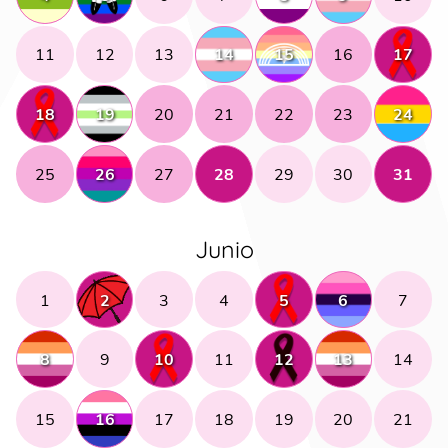
11
12
13
14
15
16
17
18
19
20
21
22
23
24
25
26
27
28
29
30
31
Junio
1
2
3
4
5
6
7
8
9
10
11
12
13
14
15
16
17
18
19
20
21