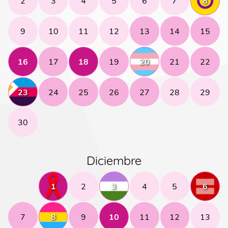
2
3
4
5
6
7
8
9
10
11
12
13
14
15
16
17
18
19
20
21
22
23
24
25
26
27
28
29
30
Diciembre
1
2
3
4
5
6
7
8
9
10
11
12
13