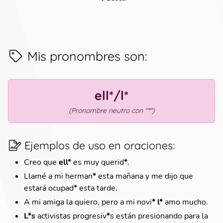
Mis pronombres son
:
ell*/l*
(
Pronombre neutro con "*"
)
Ejemplos de uso en oraciones
:
Creo que
ell*
es muy querid
*
.
Llamé a mi herman
*
esta mañana y me dijo que
estará ocupad
*
esta tarde.
A mi amiga la quiero, pero a mi novi
*
l*
amo mucho.
L*s
activistas progresiv
*
s están presionando para la