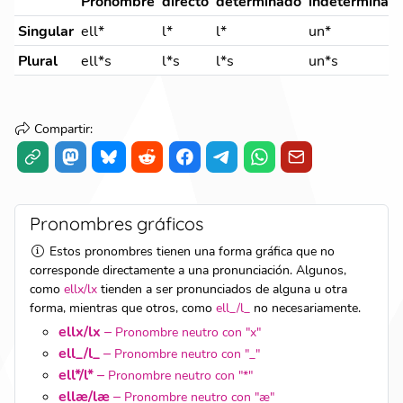
Pronombre
directo
determinado
indeterminad
Singular
ell*
l*
l*
un*
Plural
ell*s
l*s
l*s
un*s
Compartir
:
Pronombres gráficos
Estos pronombres tienen una forma gráfica que no
corresponde directamente a una pronunciación. Algunos,
como
ellx/lx
tienden a ser pronunciados de alguna u otra
forma, mientras que otros, como
ell_/l_
no necesariamente.
ellx/lx
–
Pronombre neutro con "x"
ell_/l_
–
Pronombre neutro con "_"
ell*/l*
–
Pronombre neutro con "*"
ellæ/læ
–
Pronombre neutro con "æ"