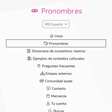
Ir
directamente
Pronombr.es
al
contenido
Español
Inicio
Pronombres
Diccionario de sustantivos neutros
Ejemplos de contextos culturales
Preguntas frecuentes
Enlaces externos
Comunidad queer
Contacto
Mercancía
Tu cuenta
Buscar